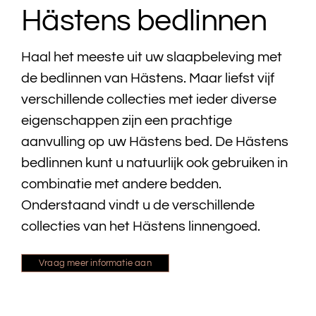
Hästens bedlinnen
Bedtextiel
Haal het meeste uit uw slaapbeleving met
Badtextiel
de bedlinnen van Hästens. Maar liefst vijf
verschillende collecties met ieder diverse
Acties
eigenschappen zijn een prachtige
aanvulling op uw Hästens bed. De Hästens
Over ons
bedlinnen kunt u natuurlijk ook gebruiken in
combinatie met andere bedden.
Onze showroom
Onderstaand vindt u de verschillende
collecties van het Hästens linnengoed.
Showroom modellen
Vraag meer informatie aan
Contact