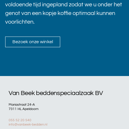
voldoende tijd ingepland zodat we u onder het
genot van een kopje koffie optimaal kunnen
voorlichten.
Bezoek onze winkel
Van Beek beddenspeciaalzaak BV
Mariastraat 24-A
7311 HL Apeldoorn
055 52 20 540
info@vanbeek-bedden.nl