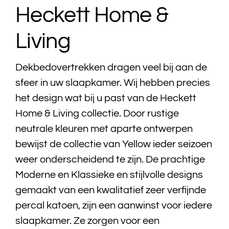
Heckett Home &
Bedtextiel
Living
Badtextiel
Dekbedovertrekken dragen veel bij aan de
Acties
sfeer in uw slaapkamer. Wij hebben precies
het design wat bij u past van de Heckett
Over ons
Home & Living collectie. Door rustige
neutrale kleuren met aparte ontwerpen
Onze showroom
bewijst de collectie van Yellow ieder seizoen
weer onderscheidend te zijn. De prachtige
Showroom modellen
Moderne en Klassieke en stijlvolle designs
gemaakt van een kwalitatief zeer verfijnde
Contact
percal katoen, zijn een aanwinst voor iedere
slaapkamer. Ze zorgen voor een