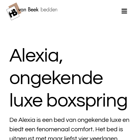
Ga
naar
Toggle
Naviga
inhoud
Home
Alexia,
Merken
Bedden
ongekende
Matrassen
luxe boxspring
Topmatrassen
Dekbedden
De Alexia is een bed van ongekende luxe en
biedt een fenomenaal comfort. Het bed is
Kussens
uitgerust met maar liefst vier veerlagen.