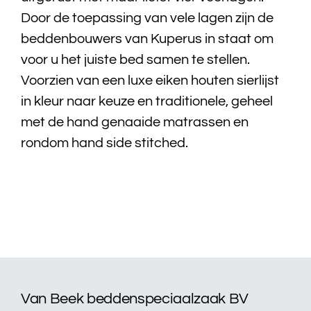
Door de toepassing van vele lagen zijn de
Bedtextiel
beddenbouwers van Kuperus in staat om
voor u het juiste bed samen te stellen.
Badtextiel
Voorzien van een luxe eiken houten sierlijst
in kleur naar keuze en traditionele, geheel
Acties
met de hand genaaide matrassen en
rondom hand side stitched.
Over ons
Onze showroom
Showroom modellen
Contact
Van Beek beddenspeciaalzaak BV