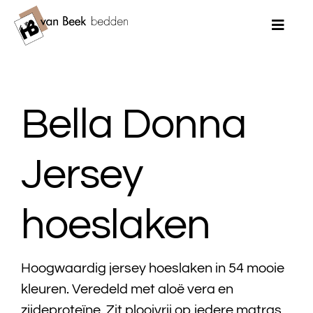
Ga
naar
Toggle
Naviga
inhoud
Home
Bella Donna
Merken
Bedden
Jersey
Matrassen
hoeslaken
Topmatrassen
Dekbedden
Hoogwaardig jersey hoeslaken in 54 mooie
kleuren. Veredeld met aloë vera en
Kussens
zijdeproteïne. Zit plooivrij op iedere matras