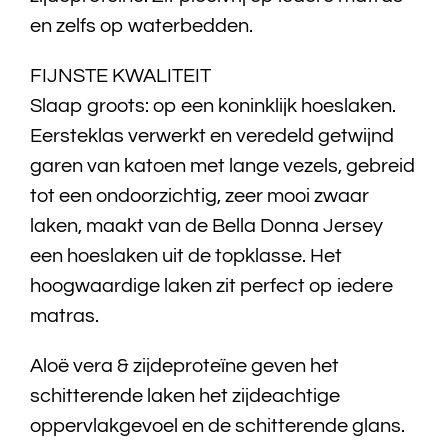
en zelfs op waterbedden.
Bedtextiel
FIJNSTE KWALITEIT
Badtextiel
Slaap groots: op een koninklijk hoeslaken.
Eersteklas verwerkt en veredeld getwijnd
Acties
garen van katoen met lange vezels, gebreid
tot een ondoorzichtig, zeer mooi zwaar
Over ons
laken, maakt van de Bella Donna Jersey
een hoeslaken uit de topklasse. Het
Onze showroom
hoogwaardige laken zit perfect op iedere
matras.
Showroom modellen
Aloë vera & zijdeproteïne geven het
Contact
schitterende laken het zijdeachtige
oppervlakgevoel en de schitterende glans.