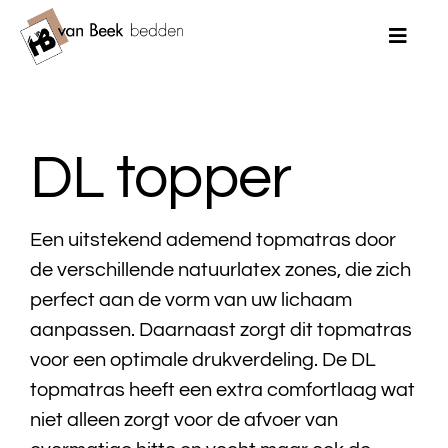
Ga
naar
Toggle
Naviga
inhoud
Home
DL topper
Merken
Bedden
Een uitstekend ademend topmatras door
de verschillende natuurlatex zones, die zich
Matrassen
perfect aan de vorm van uw lichaam
Topmatrassen
aanpassen. Daarnaast zorgt dit topmatras
voor een optimale drukverdeling. De DL
Dekbedden
topmatras heeft een extra comfortlaag wat
niet alleen zorgt voor de afvoer van
Kussens