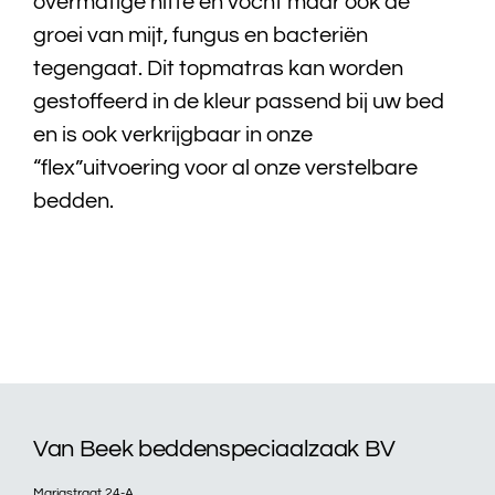
overmatige hitte en vocht maar ook de
groei van mijt, fungus en bacteriën
Bedtextiel
tegengaat. Dit topmatras kan worden
gestoffeerd in de kleur passend bij uw bed
Badtextiel
en is ook verkrijgbaar in onze
“flex”uitvoering voor al onze verstelbare
Acties
bedden.
Over ons
Onze showroom
Showroom modellen
Contact
Van Beek beddenspeciaalzaak BV
Mariastraat 24-A