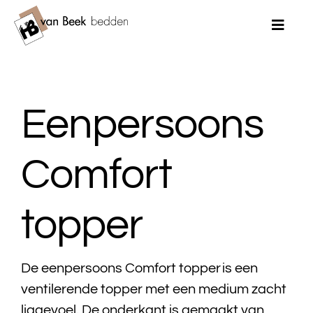
Ga
naar
Toggle
Naviga
inhoud
Home
Eenpersoons
Merken
Bedden
Comfort
Matrassen
topper
Topmatrassen
Dekbedden
De eenpersoons Comfort topper is een
ventilerende topper met een medium zacht
Kussens
liggevoel. De onderkant is gemaakt van