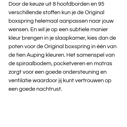
Door de keuze uit 8 hoofdborden en 95
verschillende stoffen kun je de Original
Bedtextiel
boxspring helemaal aanpassen naar jouw
Badtextiel
wensen. En wil je op een subtiele manier
kleur brengen in je slaapkamer, kies dan de
Acties
poten voor de Original boxspring in één van
de tien Auping kleuren. Het samenspel van
Over ons
de spiraalbodem, pocketveren en matras
zorgt voor een goede ondersteuning en
Onze showroom
ventilatie waardoor jij kunt vertrouwen op
een goede nachtrust.
Showroom modellen
Contact