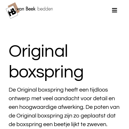
Ga
naar
Toggle
Naviga
inhoud
Home
Original
Merken
Bedden
boxspring
Matrassen
De Original boxspring heeft een tijdloos
Topmatrassen
ontwerp met veel aandacht voor detail en
een hoogwaardige afwerking. De poten van
Dekbedden
de Original boxspring zijn zo geplaatst dat
de boxspring een beetje lijkt te zweven.
Kussens