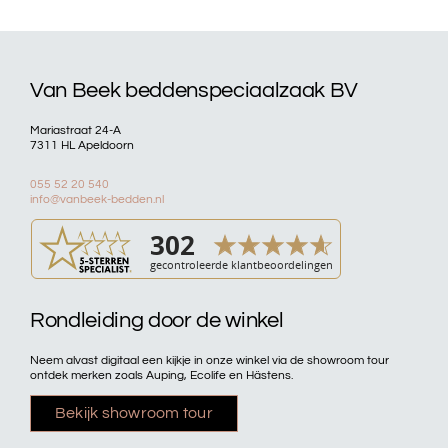
Van Beek beddenspeciaalzaak BV
Mariastraat 24-A
7311 HL Apeldoorn
055 52 20 540
info@vanbeek-bedden.nl
Rondleiding door de winkel
Neem alvast digitaal een kijkje in onze winkel via de showroom tour
ontdek merken zoals Auping, Ecolife en Hästens.
Bekijk showroom tour