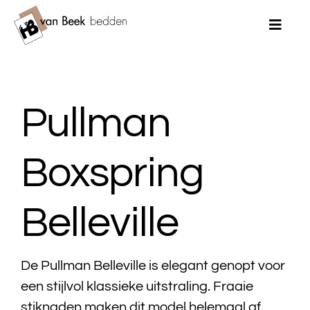
Ga
naar
Toggle
Naviga
inhoud
Home
Pullman
Merken
Bedden
Boxspring
Matrassen
Belleville
Topmatrassen
Dekbedden
De Pullman Belleville is elegant genopt voor
een stijlvol klassieke uitstraling. Fraaie
Kussens
stiknaden maken dit model helemaal af.