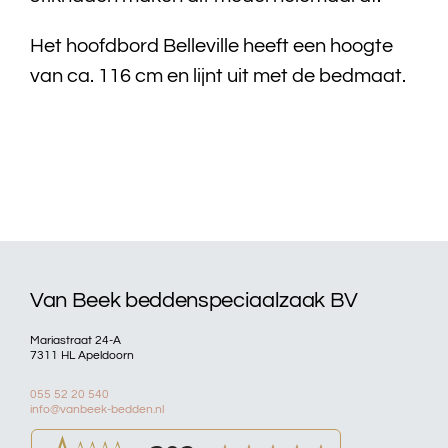
Het hoofdbord Belleville heeft een hoogte
Bedtextiel
van ca. 116 cm en lijnt uit met de bedmaat.
Badtextiel
Acties
Over ons
Onze showroom
Van Beek beddenspeciaalzaak BV
Showroom modellen
Mariastraat 24-A
7311 HL Apeldoorn
Contact
055 52 20 540
info@vanbeek-bedden.nl