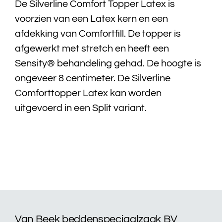
De Silverline Comfort Topper Latex is
voorzien van een Latex kern en een
Bedtextiel
afdekking van Comfortfill. De topper is
afgewerkt met stretch en heeft een
Badtextiel
Sensity® behandeling gehad. De hoogte is
ongeveer 8 centimeter. De Silverline
Acties
Comforttopper Latex kan worden
Over ons
uitgevoerd in een Split variant.
Onze showroom
Showroom modellen
Contact
Van Beek beddenspeciaalzaak BV