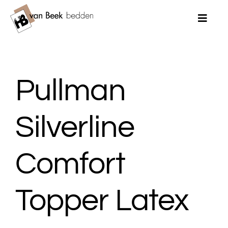
Ga
naar
Toggle
Naviga
inhoud
Home
Pullman
Merken
Bedden
Silverline
Matrassen
Comfort
Topmatrassen
Topper Latex
Dekbedden
Kussens