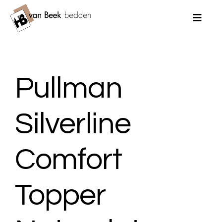
Ga
naar
Toggle
Naviga
inhoud
Home
Pullman
Merken
Bedden
Silverline
Matrassen
Comfort
Topmatrassen
Topper
Dekbedden
Kussens