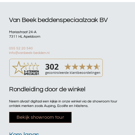
Van Beek beddenspeciaalzaak BV
Mariastraat 24-A
7311 HL Apeldoorn
055 52 20 540
info@vanbeek-bedden.nl
Rondleiding door de winkel
Neem alvast digitaal een kijkje in onze winkel via de showroom tour
ontdek merken zoals Auping, Ecolife en Hästens.
Bekijk showroom tour
Kom langs